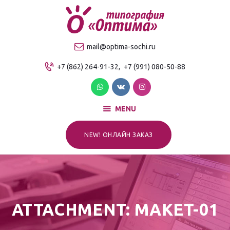
О компании
Продукция
ТИПОГРАФИЯ "ОПТИМА"
mail@optima-sochi.ru
Услуги
Качественная типография в Сочи
+7 (862) 264-91-32,
+7 (991) 080-50-88
Прайс-лист
Для клиентов
Контакты
MENU
NEW! ОНЛАЙН ЗАКАЗ
ATTACHMENT: MAKET-01