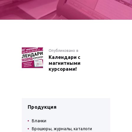
НАВИГАЦИЯ
Опубликовано в
Предыдущая
Календари с
запись:
ПО
магнитными
курсорами!
ЗАПИСЯМ
Продукция
Бланки
Брошюры, журналы, каталоги