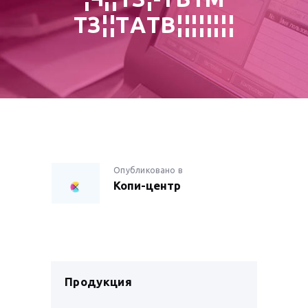
TЗ¦¦TАTВ¦¦¦¦¦¦¦¦
НАВИГАЦИЯ
Опубликовано в
Предыдущая
Копи-центр
запись:
ПО
ЗАПИСЯМ
Продукция