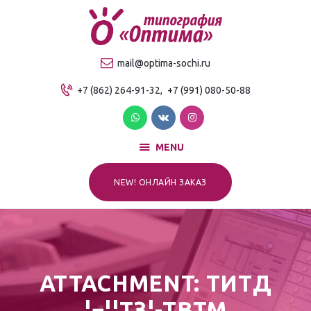
О компании
Продукция
ТИПОГРАФИЯ "ОПТИМА"
mail@optima-sochi.ru
Услуги
Качественная типография в Сочи
+7 (862) 264-91-32,
+7 (991) 080-50-88
Прайс-лист
Для клиентов
Контакты
MENU
NEW! ОНЛАЙН ЗАКАЗ
ATTACHMENT: TИTД
¦¬¦¦TЗ¦-TВTМ