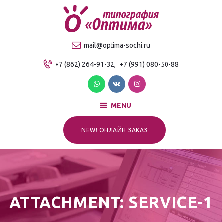
О компании
Продукция
ТИПОГРАФИЯ "ОПТИМА"
mail@optima-sochi.ru
Услуги
Качественная типография в Сочи
+7 (862) 264-91-32,
+7 (991) 080-50-88
Прайс-лист
Для клиентов
Контакты
MENU
NEW! ОНЛАЙН ЗАКАЗ
ATTACHMENT: SERVICE-1