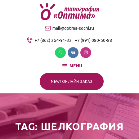
О компании
Продукция
ТИПОГРАФИЯ "ОПТИМА"
mail@optima-sochi.ru
Услуги
Качественная типография в Сочи
+7 (862) 264-91-32,
+7 (991) 080-50-88
Прайс-лист
Для клиентов
Контакты
MENU
NEW! ОНЛАЙН ЗАКАЗ
TAG: ШЕЛКОГРАФИЯ