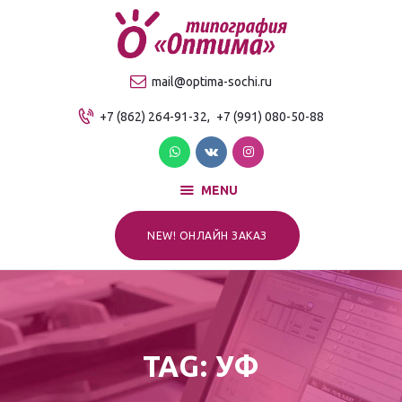
О компании
Продукция
ТИПОГРАФИЯ "ОПТИМА"
mail@optima-sochi.ru
Услуги
Качественная типография в Сочи
+7 (862) 264-91-32,
+7 (991) 080-50-88
Прайс-лист
Для клиентов
Контакты
MENU
NEW! ОНЛАЙН ЗАКАЗ
TAG: УФ