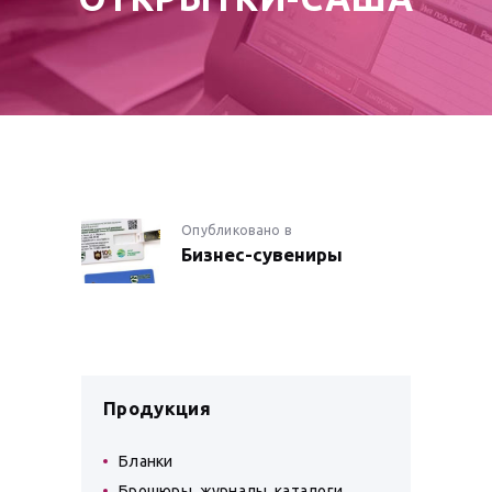
НАВИГАЦИЯ
Опубликовано в
Предыдущая
Бизнес-сувениры
запись:
ПО
ЗАПИСЯМ
Продукция
Бланки
Брошюры, журналы, каталоги