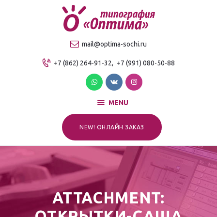
О компании
Продукция
ТИПОГРАФИЯ "ОПТИМА"
mail@optima-sochi.ru
Услуги
Качественная типография в Сочи
+7 (862) 264-91-32,
+7 (991) 080-50-88
Прайс-лист
Для клиентов
Контакты
MENU
NEW! ОНЛАЙН ЗАКАЗ
ATTACHMENT:
ОТКРЫТКИ-САША