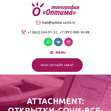
О компании
Продукция
ТИПОГРАФИЯ "ОПТИМА"
mail@optima-sochi.ru
Услуги
Качественная типография в Сочи
+7 (862) 264-91-32,
+7 (991) 080-50-88
Прайс-лист
Для клиентов
Контакты
MENU
NEW! ОНЛАЙН ЗАКАЗ
ATTACHMENT:
ОТКРЫТКИ-СОЧИ-ВСЕ-