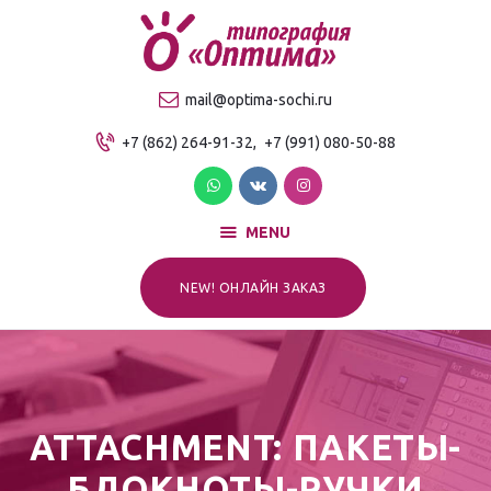
О компании
Продукция
ТИПОГРАФИЯ "ОПТИМА"
mail@optima-sochi.ru
Услуги
Качественная типография в Сочи
+7 (862) 264-91-32,
+7 (991) 080-50-88
Прайс-лист
Для клиентов
Контакты
MENU
NEW! ОНЛАЙН ЗАКАЗ
ATTACHMENT: ПАКЕТЫ-
БЛОКНОТЫ-РУЧКИ