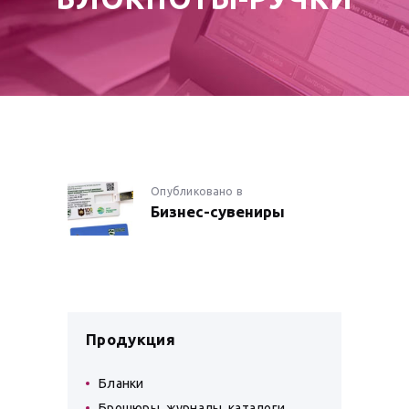
НАВИГАЦИЯ
Опубликовано в
Предыдущая
Бизнес-сувениры
запись:
ПО
ЗАПИСЯМ
Продукция
Бланки
Брошюры, журналы, каталоги