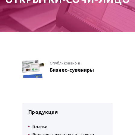
НАВИГАЦИЯ
Опубликовано в
Предыдущая
Бизнес-сувениры
запись:
ПО
ЗАПИСЯМ
Продукция
Бланки
Брошюры, журналы, каталоги