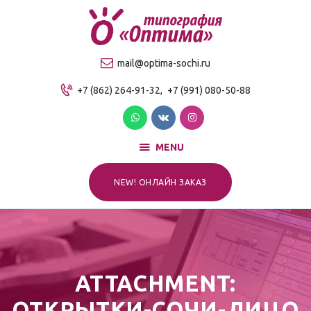
О компании
Продукция
ТИПОГРАФИЯ "ОПТИМА"
mail@optima-sochi.ru
Услуги
Качественная типография в Сочи
+7 (862) 264-91-32,
+7 (991) 080-50-88
Прайс-лист
Для клиентов
Контакты
MENU
NEW! ОНЛАЙН ЗАКАЗ
ATTACHMENT:
ОТКРЫТКИ-СОЧИ-ЛИЦО