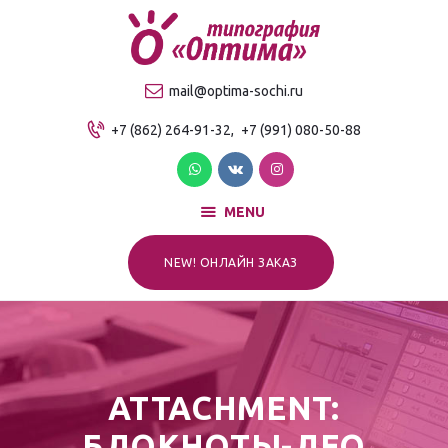
О компании
Продукция
ТИПОГРАФИЯ "ОПТИМА"
mail@optima-sochi.ru
Услуги
Качественная типография в Сочи
+7 (862) 264-91-32,
+7 (991) 080-50-88
Прайс-лист
Для клиентов
Контакты
MENU
NEW! ОНЛАЙН ЗАКАЗ
ATTACHMENT:
БЛОКНОТЫ-ЛЕО