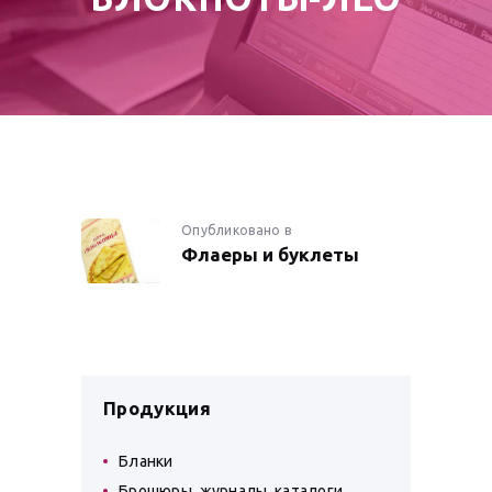
НАВИГАЦИЯ
Опубликовано в
Предыдущая
Флаеры и буклеты
запись:
ПО
ЗАПИСЯМ
Продукция
Бланки
Брошюры, журналы, каталоги