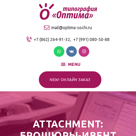
О компании
Продукция
ТИПОГРАФИЯ "ОПТИМА"
mail@optima-sochi.ru
Услуги
Качественная типография в Сочи
+7 (862) 264-91-32,
+7 (991) 080-50-88
Прайс-лист
Для клиентов
Контакты
MENU
NEW! ОНЛАЙН ЗАКАЗ
ATTACHMENT:
БРОШЮРЫ-ИВЕНТ