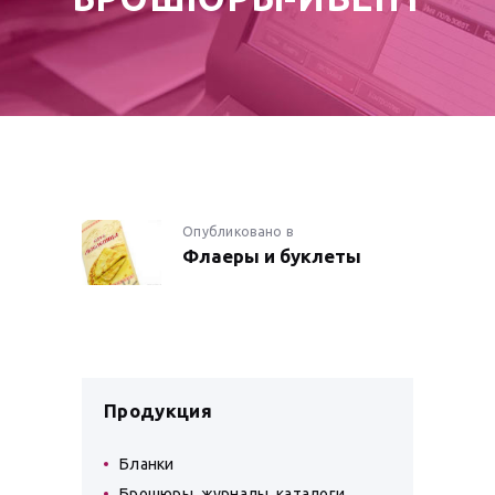
НАВИГАЦИЯ
Опубликовано в
Предыдущая
Флаеры и буклеты
запись:
ПО
ЗАПИСЯМ
Продукция
Бланки
Брошюры, журналы, каталоги