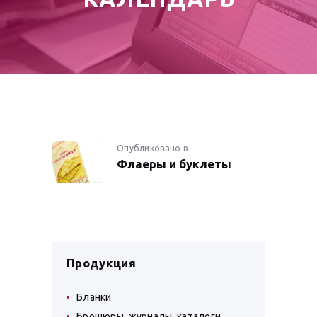
НАВИГАЦИЯ
Опубликовано в
Предыдущая
Флаеры и буклеты
запись:
ПО
ЗАПИСЯМ
Продукция
Бланки
Брошюры, журналы, каталоги