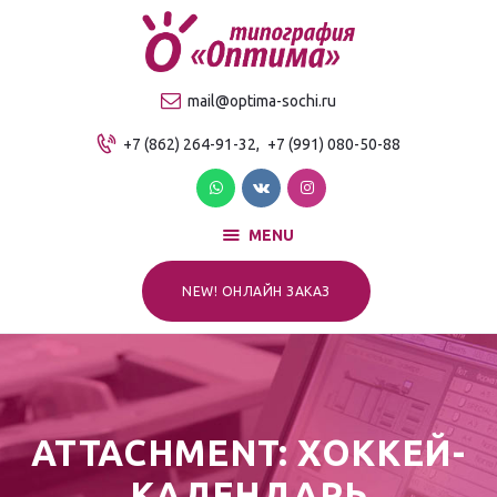
О компании
Продукция
ТИПОГРАФИЯ "ОПТИМА"
mail@optima-sochi.ru
Услуги
Качественная типография в Сочи
+7 (862) 264-91-32,
+7 (991) 080-50-88
Прайс-лист
Для клиентов
Контакты
MENU
NEW! ОНЛАЙН ЗАКАЗ
ATTACHMENT: ХОККЕЙ-
КАЛЕНДАРЬ