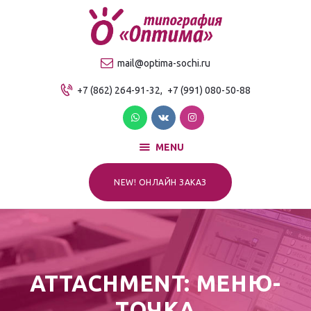
О компании
Продукция
ТИПОГРАФИЯ "ОПТИМА"
mail@optima-sochi.ru
Услуги
Качественная типография в Сочи
+7 (862) 264-91-32,
+7 (991) 080-50-88
Прайс-лист
Для клиентов
Контакты
MENU
NEW! ОНЛАЙН ЗАКАЗ
ATTACHMENT: МЕНЮ-
ТОЧКА