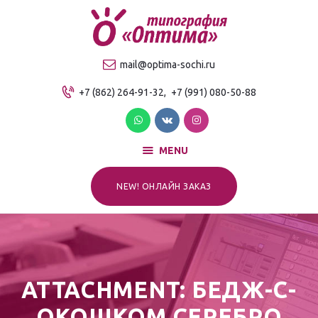
О компании
Продукция
ТИПОГРАФИЯ "ОПТИМА"
mail@optima-sochi.ru
Услуги
Качественная типография в Сочи
+7 (862) 264-91-32,
+7 (991) 080-50-88
Прайс-лист
Для клиентов
Контакты
MENU
NEW! ОНЛАЙН ЗАКАЗ
ATTACHMENT: БЕДЖ-С-
ОКОШКОМ СЕРЕБРО