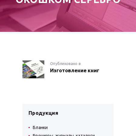
НАВИГАЦИЯ
Опубликовано в
Предыдущая
Изготовление книг
запись:
ПО
ЗАПИСЯМ
Продукция
Бланки
Брошюры, журналы, каталоги