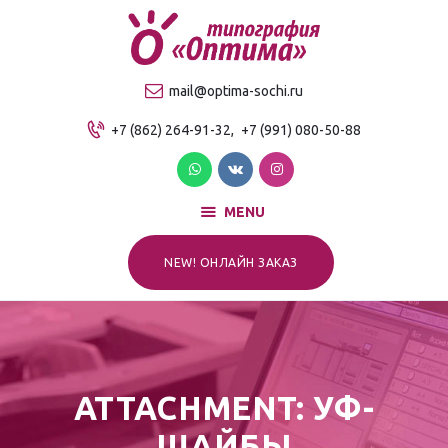
О компании
Продукция
ТИПОГРАФИЯ "ОПТИМА"
mail@optima-sochi.ru
Услуги
Качественная типография в Сочи
+7 (862) 264-91-32,
+7 (991) 080-50-88
Прайс-лист
Для клиентов
Контакты
MENU
NEW! ОНЛАЙН ЗАКАЗ
ATTACHMENT: УФ-
ШАЙБЫ