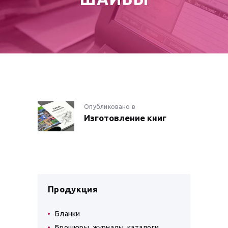
НАВИГАЦИЯ
Опубликовано в
Предыдущая
Изготовление книг
запись:
ПО
ЗАПИСЯМ
Продукция
Бланки
Брошюры, журналы, каталоги