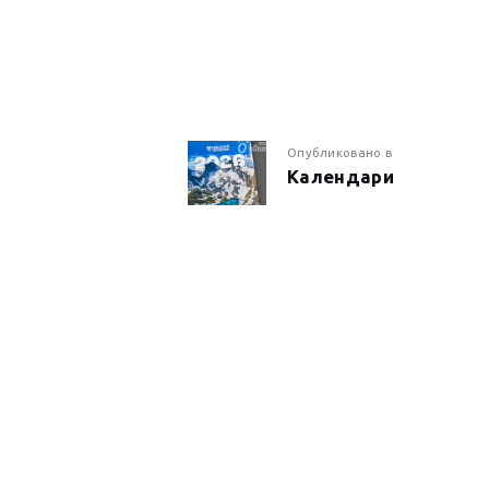
НАВИГАЦИ
Предыдущая
Опубликовано в
Календари
запись:
ПО
ЗАПИСЯМ