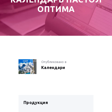
ОПТИМА
НАВИГАЦИЯ
Опубликовано в
Предыдущая
Календари
запись:
ПО
ЗАПИСЯМ
Продукция