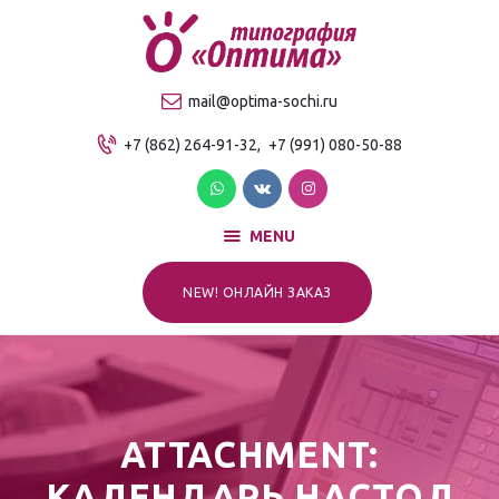
О компании
Продукция
ТИПОГРАФИЯ "ОПТИМА"
mail@optima-sochi.ru
Услуги
Качественная типография в Сочи
+7 (862) 264-91-32,
+7 (991) 080-50-88
Прайс-лист
Для клиентов
Контакты
MENU
NEW! ОНЛАЙН ЗАКАЗ
ATTACHMENT:
КАЛЕНДАРЬ НАСТОЛ