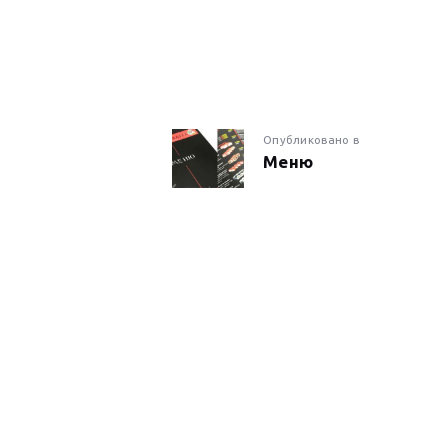
НАВИГАЦИ
Предыдущая
Опубликовано в
Меню
запись:
ПО
ЗАПИСЯМ