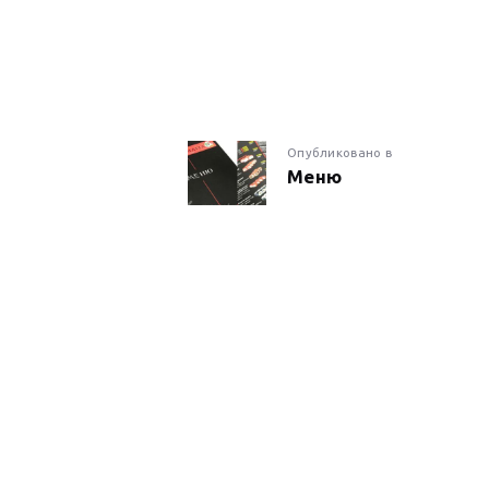
НАВИГАЦИ
Предыдущая
Опубликовано в
Меню
запись:
ПО
ЗАПИСЯМ