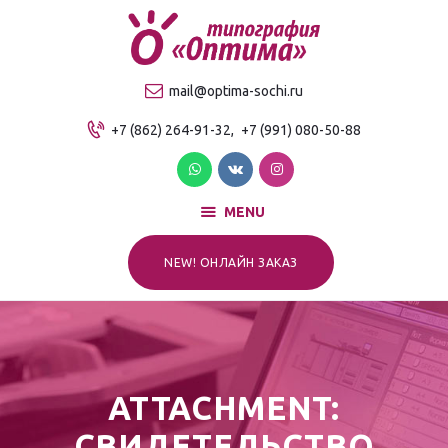
О компании
Продукция
ТИПОГРАФИЯ "ОПТИМА"
mail@optima-sochi.ru
Услуги
Качественная типография в Сочи
+7 (862) 264-91-32,
+7 (991) 080-50-88
Прайс-лист
Для клиентов
Контакты
MENU
NEW! ОНЛАЙН ЗАКАЗ
ATTACHMENT:
СВИДЕТЕЛЬСТВО