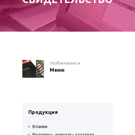
НАВИГАЦИЯ
Опубликовано в
Предыдущая
Меню
запись:
ПО
ЗАПИСЯМ
Продукция
Бланки
Брошюры, журналы, каталоги