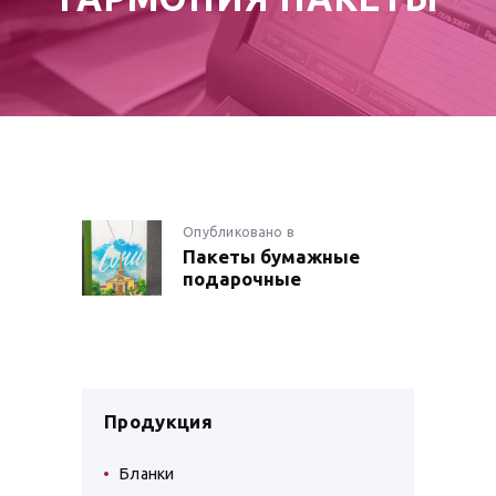
НАВИГАЦИЯ
Опубликовано в
Предыдущая
Пакеты бумажные
запись:
ПО
подарочные
ЗАПИСЯМ
Продукция
Бланки