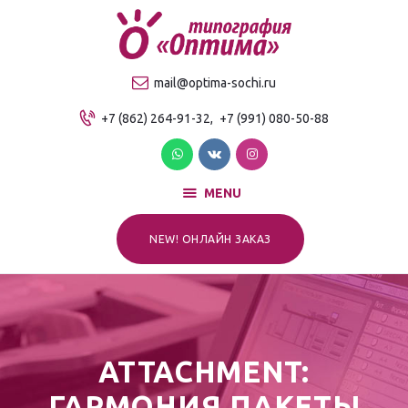
О компании
Продукция
ТИПОГРАФИЯ "ОПТИМА"
mail@optima-sochi.ru
Услуги
Качественная типография в Сочи
+7 (862) 264-91-32,
+7 (991) 080-50-88
Прайс-лист
Для клиентов
Контакты
MENU
NEW! ОНЛАЙН ЗАКАЗ
ATTACHMENT:
ГАРМОНИЯ ПАКЕТЫ