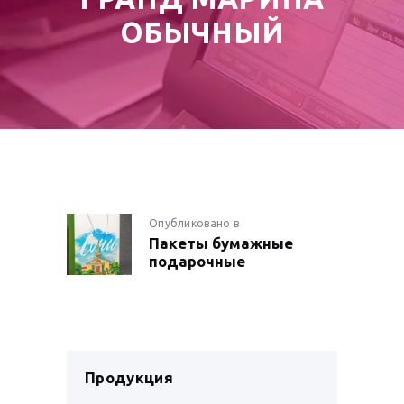
ОБЫЧНЫЙ
НАВИГАЦИЯ
Опубликовано в
Предыдущая
Пакеты бумажные
запись:
ПО
подарочные
ЗАПИСЯМ
Продукция