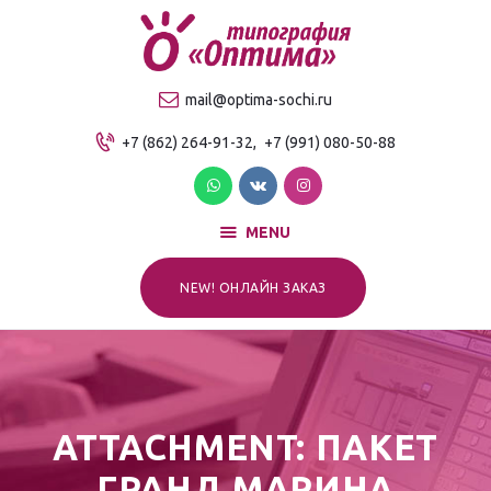
О компании
Продукция
ТИПОГРАФИЯ "ОПТИМА"
mail@optima-sochi.ru
Услуги
Качественная типография в Сочи
+7 (862) 264-91-32,
+7 (991) 080-50-88
Прайс-лист
Для клиентов
Контакты
MENU
NEW! ОНЛАЙН ЗАКАЗ
ATTACHMENT: ПАКЕТ
ГРАНД МАРИНА