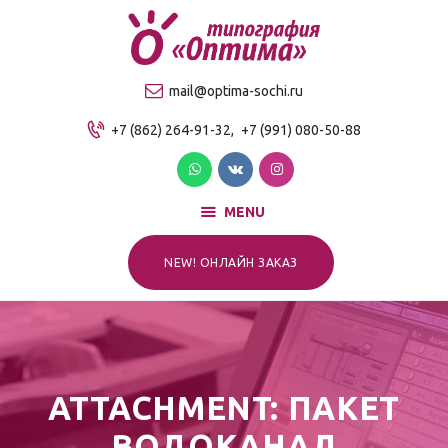
О компании
Продукция
ТИПОГРАФИЯ "ОПТИМА"
mail@optima-sochi.ru
Услуги
Качественная типография в Сочи
+7 (862) 264-91-32,
+7 (991) 080-50-88
Прайс-лист
Для клиентов
Контакты
MENU
NEW! ОНЛАЙН ЗАКАЗ
ATTACHMENT: ПАКЕТ
ВОДОКАНАЛ