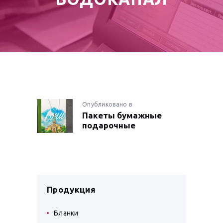
НАВИГАЦИЯ
Опубликовано в
Предыдущая
Пакеты бумажные
запись:
ПО
подарочные
ЗАПИСЯМ
Продукция
Бланки