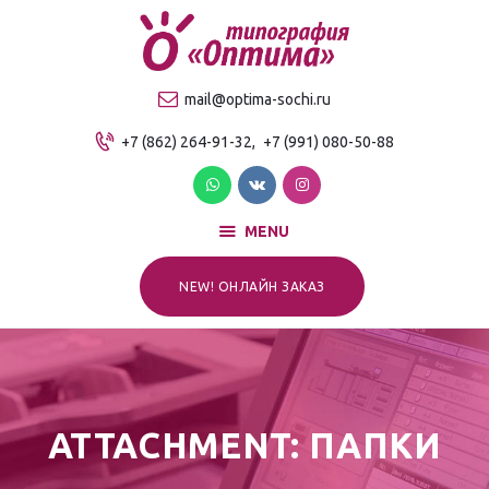
О компании
Продукция
ТИПОГРАФИЯ "ОПТИМА"
mail@optima-sochi.ru
Услуги
Качественная типография в Сочи
+7 (862) 264-91-32,
+7 (991) 080-50-88
Прайс-лист
Для клиентов
Контакты
MENU
NEW! ОНЛАЙН ЗАКАЗ
ATTACHMENT: ПАПКИ