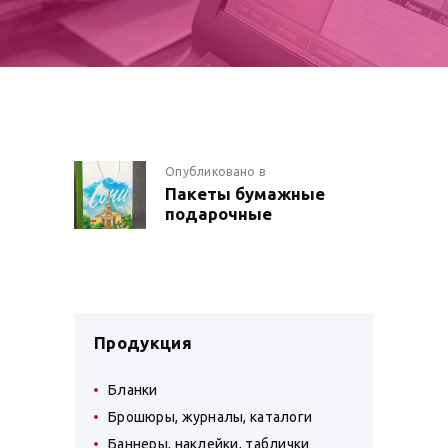
НАВИГАЦИЯ
Опубликовано в
Предыдущая
Пакеты бумажные
запись:
ПО
подарочные
ЗАПИСЯМ
Продукция
Бланки
Брошюры, журналы, каталоги
Баннеры, наклейки, таблички