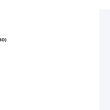
Я
3D)