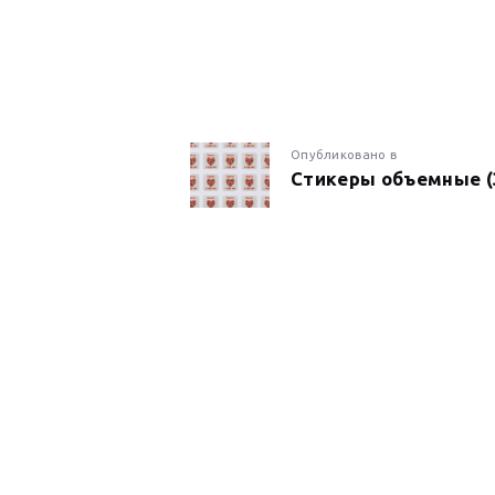
НАВИГАЦИ
Предыдущая
Опубликовано в
Стикеры объемные (
запись:
ПО
ЗАПИСЯМ