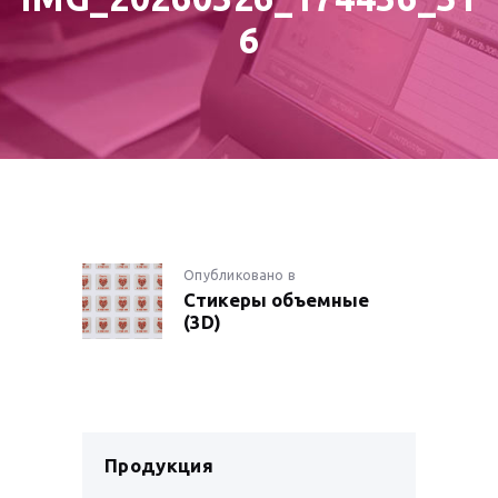
6
НАВИГАЦИЯ
Опубликовано в
Предыдущая
Стикеры объемные
запись:
ПО
(3D)
ЗАПИСЯМ
Продукция