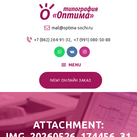
О компании
Продукция
ТИПОГРАФИЯ "ОПТИМА"
mail@optima-sochi.ru
Услуги
Качественная типография в Сочи
+7 (862) 264-91-32,
+7 (991) 080-50-88
Прайс-лист
Для клиентов
Контакты
MENU
NEW! ОНЛАЙН ЗАКАЗ
ATTACHMENT:
IMG_20260526_174456_31