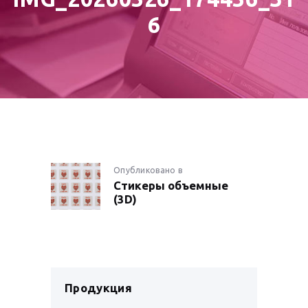
6
НАВИГАЦИЯ
Опубликовано в
Предыдущая
Стикеры объемные
запись:
ПО
(3D)
ЗАПИСЯМ
Продукция