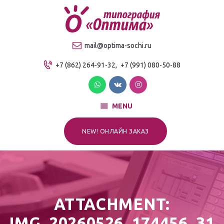
О компании
Продукция
ТИПОГРАФИЯ "ОПТИМА"
mail@optima-sochi.ru
Услуги
Качественная типография в Сочи
+7 (862) 264-91-32,
+7 (991) 080-50-88
Прайс-лист
Для клиентов
Контакты
MENU
NEW! ОНЛАЙН ЗАКАЗ
ATTACHMENT:
IMG_20260526_174456_31