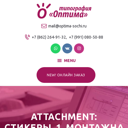
О компании
Продукция
ТИПОГРАФИЯ "ОПТИМА"
mail@optima-sochi.ru
Услуги
Качественная типография в Сочи
+7 (862) 264-91-32,
+7 (991) 080-50-88
Прайс-лист
Для клиентов
Контакты
MENU
NEW! ОНЛАЙН ЗАКАЗ
ATTACHMENT:
СТИКЕРЫ_1_МОНТАЖНА